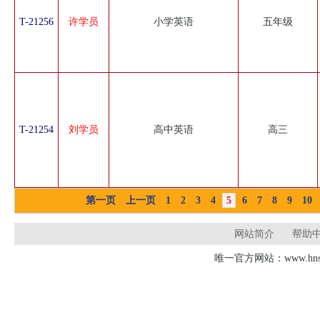
T-21256
许学员
小学英语
五年级
T-21254
刘学员
高中英语
高三
第一页
上一页
1
2
3
4
5
6
7
8
9
10
网站简介
帮助
唯一官方网站：www.hnsd