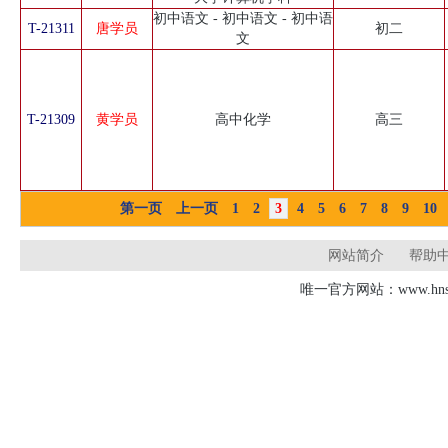
初中语文 - 初中语文 - 初中语
T-21311
唐学员
初二
文
T-21309
黄学员
高中化学
高三
第一页
上一页
1
2
3
4
5
6
7
8
9
10
网站简介
帮助
唯一官方网站：www.hnsd