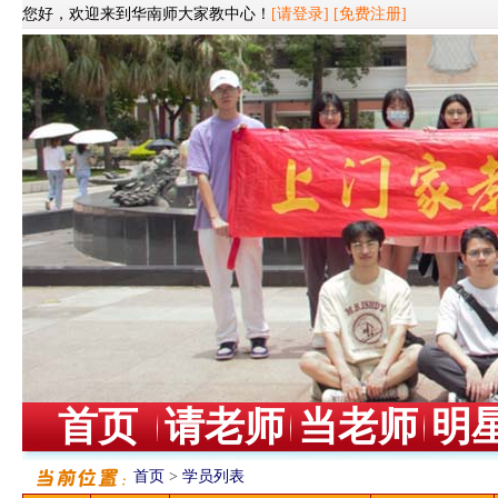
您好，欢迎来到华南师大家教中心！
[请登录]
[免费注册]
首页
请老师
当老师
明
首页
>
学员列表