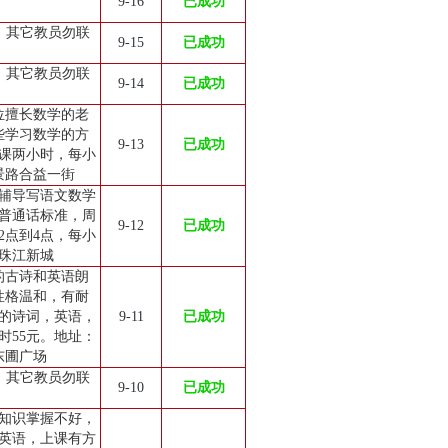
9-16
已成功
员，其它教员勿联
9-15
已成功
员，其它教员勿联
9-14
已成功
位擅长数学的老
些学习数学的方
9-13
已成功
课两小时，每小
景路合益一街
辅导写语文数学
普通话标准，周
9-12
已成功
2点到4点，每小
区珠江新城
的古诗和英语朗
性格温和，有耐
的诗词，英语，
9-11
已成功
时55元。地址：
东圃广场
员，其它教员勿联
9-10
已成功
础知识掌握不好，
英语，上课有方