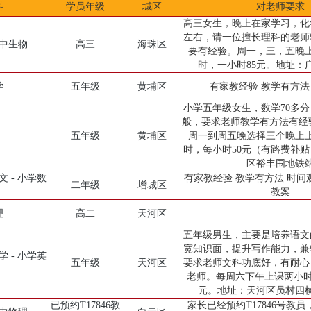
科
学员年级
城区
对老师要求
高三女生，晚上在家学习，化
左右，请一位擅长理科的老师
高中生物
高三
海珠区
要有经验。周一，三，五晚
时，一小时85元。地址：
学
五年级
黄埔区
有家教经验 教学有方法
小学五年级女生，数学70多
般，要求老师教学有方法有经
五年级
黄埔区
周一到周五晚选择三个晚上
时，每小时50元（有路费补
区裕丰围地铁
文 - 小学数
有家教经验 教学有方法 时间
二年级
增城区
教案
理
高二
天河区
五年级男生，主要是培养语文
宽知识面，提升写作能力，兼
学 - 小学英
五年级
天河区
要求老师文科功底好，有耐心
老师。每周六下午上课两小时，
元。地址：天河区员村四
已预约T17846教
家长已经预约T17846号教