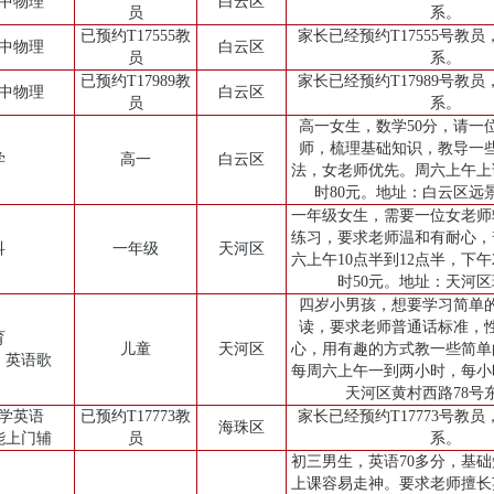
高中物理
白云区
员
系。
已预约T17555教
家长已经预约T17555号教
初中物理
白云区
员
系。
已预约T17989教
家长已经预约T17989号教
高中物理
白云区
员
系。
高一女生，数学50分，请一
师，梳理基础知识，教导一
学
高一
白云区
法，女老师优先。周六上午上
时80元。地址：白云区远
一年级女生，需要一位女老师
练习，要求老师温和有耐心，
科
一年级
天河区
六上午10点半到12点半，下午
时50元。地址：天河
四岁小男孩，想要学习简单
读，要求老师普通话标准，
育
儿童
天河区
心，用有趣的方式教一些简单
、英语歌
每周六上午一到两小时，每小
天河区黄村西路78号
小学英语
已预约T17773教
家长已经预约T17773号教
海珠区
能上门辅
员
系。
初三男生，英语70多分，基
上课容易走神。要求老师擅长