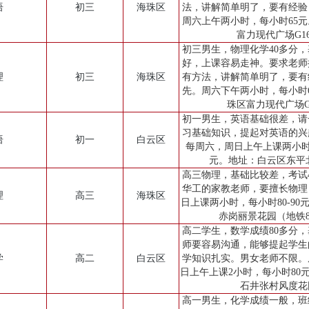
语
初三
海珠区
法，讲解简单明了，要有经验
周六上午两小时，每小时65
富力现代广场G1
初三男生，物理化学40多分
好，上课容易走神。要求老师
理
初三
海珠区
有方法，讲解简单明了，要有
先。周六下午两小时，每小时
珠区富力现代广场G
初一男生，英语基础很差，请
习基础知识，提起对英语的兴
语
初一
白云区
每周六，周日上午上课两小时，
元。地址：白云区东平北
高三物理，基础比较差，考试
华工的家教老师，要擅长物理
理
高三
海珠区
日上课两小时，每小时80-90
赤岗丽景花园（地铁
高二学生，数学成绩80多分
师要容易沟通，能够提起学生
学
高二
白云区
学知识扎实。男女老师不限。
日上午上课2小时，每小时80
石井张村风度花
高一男生，化学成绩一般，班