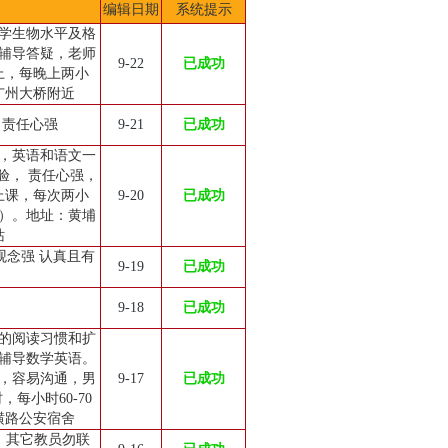
编辑日期
系统提示
学生物水平及格
辅导答疑，老师
9-22
已成功
上，每晚上两小
广州大桥附近
 责任心强
9-21
已成功
分，英语和语文一
验， 责任心强，
上课，每次两小
9-20
已成功
贴）。地址：黄埔
站
观念强 认真且有
9-19
已成功
9-18
已成功
的阅读习惯和扩
辅导数学英语。
，容易沟通，男
9-17
已成功
每小时60-70
横路公安宿舍
员，其它教员勿联