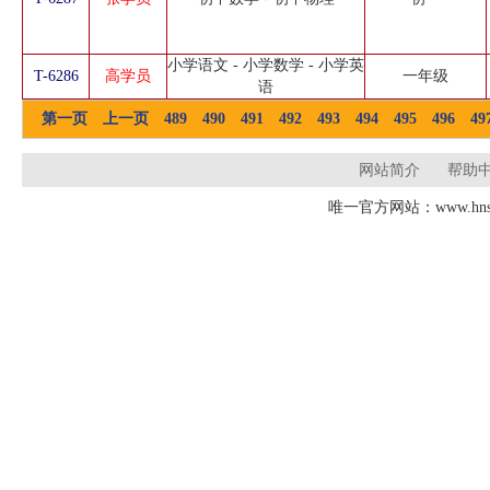
小学语文 - 小学数学 - 小学英
T-6286
高学员
一年级
语
第一页
上一页
489
490
491
492
493
494
495
496
49
网站简介
帮助
唯一官方网站：www.hnsd