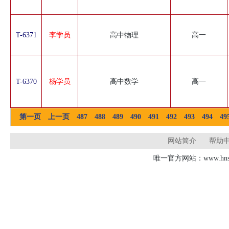
T-6371
李学员
高中物理
高一
T-6370
杨学员
高中数学
高一
第一页
上一页
487
488
489
490
491
492
493
494
49
网站简介
帮助
唯一官方网站：www.hnsd