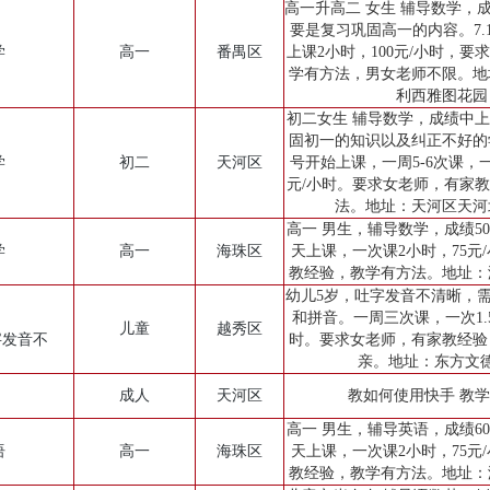
高一升高二 女生 辅导数学，成
要是复习巩固高一的内容。7.15
学
高一
番禺区
上课2小时，100元/小时，要
学有方法，男女老师不限。地
利西雅图花园
初二女生 辅导数学，成绩中
固初一的知识以及纠正不好的
学
初二
天河区
号开始上课，一周5-6次课，一
元/小时。要求女老师，有家
法。地址：天河区天河
高一 男生，辅导数学，成绩5
学
高一
海珠区
天上课，一次课2小时，75元
教经验，教学有方法。地址：
幼儿5岁，吐字发音不清晰，
和拼音。一周三次课，一次1.5
儿童
越秀区
字发音不
时。要求女老师，有家教经验
亲。地址：东方文
成人
天河区
教如何使用快手 教
高一 男生，辅导英语，成绩6
语
高一
海珠区
天上课，一次课2小时，75元
教经验，教学有方法。地址：