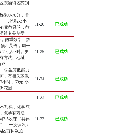
区东涌镇名苑别
绩60-70分，暑
课，一次课2-3小
11-26
已成功
，有家教经验，教
涌镇名苑别墅
语，侧重数学，数
+预习英语，周一
-70元/小时。要
11-25
已成功
有方法。地址：
侨路
学，学生算数能力
师，有相关家教
11-24
已成功
小时，60元/小
洲花园
11-23
已成功
础不扎实，化学成
，教学有方法，
3-5次课（具体
11-22
已成功
），一次课2小
番禺区万科欧泊