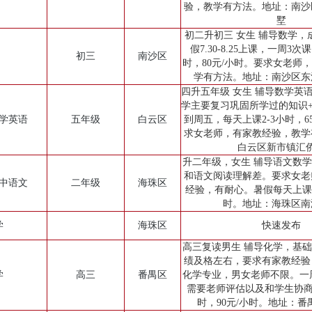
验，教学有方法。地址：南沙
墅
初二升初三 女生 辅导数学，成
假7.30-8.25上课，一周3次
初三
南沙区
时，80元/小时。要求女老师
学有方法。地址：南沙区东
四升五年级 女生 辅导数学英
学主要复习巩固所学过的知识
小学英语
五年级
白云区
到周五，每天上课2-3小时，65
求女老师，有家教经验，教学
白云区新市镇汇
升二年级，女生 辅导语文数
和语文阅读理解差。要求女老
初中语文
二年级
海珠区
经验，有耐心。暑假每天上课2
时。地址：海珠区南
学
海珠区
快速发布
高三复读男生 辅导化学，基
绩及格左右，要求有家教经验
学
高三
番禺区
化学专业，男女老师不限。一周
需要老师评估以及和学生协商
时，90元/小时。地址：