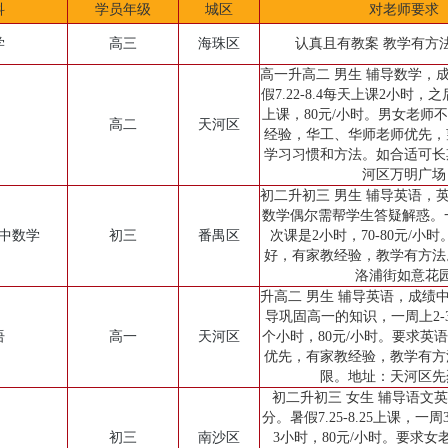
科
学员年级
城区
对老师要求
学
高三
海珠区
认真且有教案 教学有方
高一升高二 男生 辅导数学，
假7.22-8.4每天上课2小时，
上课，80元/小时。男女老师
高二
天河区
经验，华工、华师老师优先，
学习习惯和方法。如合适可长
河区万明广场
初二升初三 男生 辅导英语，
数学偶尔需帮学生答疑解惑。一
初中数学
初三
番禺区
次课是2小时，70-80元/小
好，有家教经验，教学有方法
洛浦街如意花
升高二 男生 辅导英语，成绩
导巩固高一的知识，一周上2-
语
高一
天河区
个小时，80元/小时。要求英
优先，有家教经验，教学有方
限。地址：天河区先
初二升初三 女生 辅导语文英语
分。暑假7.25-8.25上课，一
初三
南沙区
3小时，80元/小时。要求女