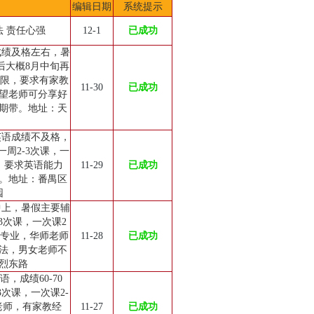
编辑日期
系统提示
法 责任心强
12-1
已成功
成绩及格左右，暑
之后大概8月中旬再
不限，要求有家教
11-30
已成功
望老师可分享好
期带。地址：天
英语成绩不及格，
周2-3次课，一
时。要求英语能力
11-29
已成功
。地址：番禺区
园
中上，暑假主要辅
3次课，一次课2
语专业，华师老师
11-28
已成功
法，男女老师不
烈东路
，成绩60-70
周3次课，一次课2-
老师，有家教经
11-27
已成功