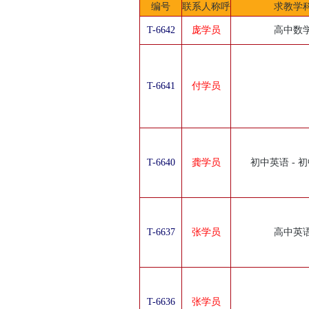
编号
联系人称呼
求教学
T-6642
庞学员
高中数
T-6641
付学员
T-6640
龚学员
初中英语 - 
T-6637
张学员
高中英
T-6636
张学员